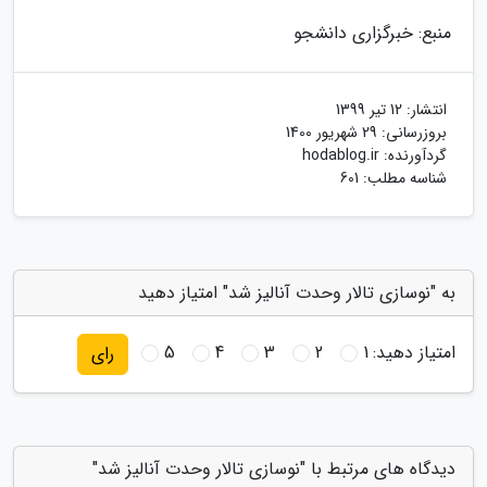
منبع: خبرگزاری دانشجو
انتشار:
12 تیر 1399
بروزرسانی:
29 شهریور 1400
گردآورنده:
hodablog.ir
شناسه مطلب: 601
به "نوسازی تالار وحدت آنالیز شد" امتیاز دهید
امتیاز دهید:
1
2
3
4
5
رای
دیدگاه های مرتبط با "نوسازی تالار وحدت آنالیز شد"