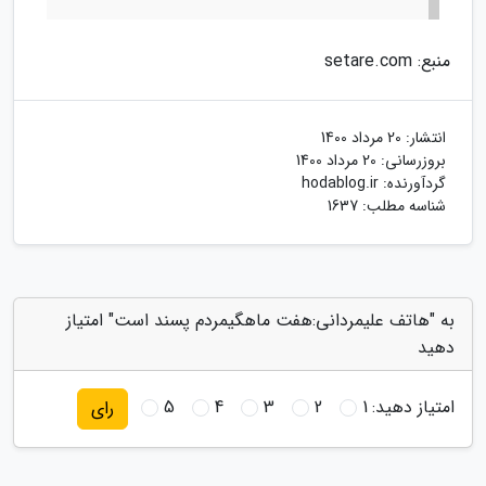
منبع: setare.com
انتشار:
20 مرداد 1400
بروزرسانی:
20 مرداد 1400
گردآورنده:
hodablog.ir
شناسه مطلب: 1637
به "هاتف علیمردانی:هفت ماهگیمردم پسند است" امتیاز
دهید
امتیاز دهید:
1
2
3
4
5
رای