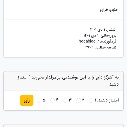
منبع: فرارو
انتشار:
1 دی 1401
بروزرسانی:
1 دی 1401
گردآورنده:
hodablog.ir
شناسه مطلب: 3609
به "هرگز دارو را با این نوشیدنی پرطرفدار نخورید!" امتیاز
دهید
امتیاز دهید:
1
2
3
4
5
رای