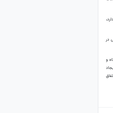
رد،
 در
ه و
جاد
فاق