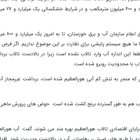
800 میلیون متر مکعب، در شرایط نرمال یک میلیارد 
مدیرکل حفاظت محیط زیست خوزستان گفت: طبق اعلام 
 ما هیچ سیستم پایشی برای نظارت بر این موضوع نداریم. اگر فرض ک
ا این اندازه آب وارد تالاب نشده است زیرا در بالادست تالاب برد
لاب با محدودیت روبرو شده است.
که منجر به تنش کم آبی هورالعظیم شده است، برداشت غیرمجاز آب
 تالاب هم به طور گسترده برنج کشت شده است. حوض های پرورش ماهی
که در حال حاضر 5 هزار نفر از مزایای اقتصادی تالاب هورالعظیم بهره مند می شوند، گفت: آب هورا
اید با طرح های ضربتی، رهاسازی آب در بالادست مدیریت شود. اقدا