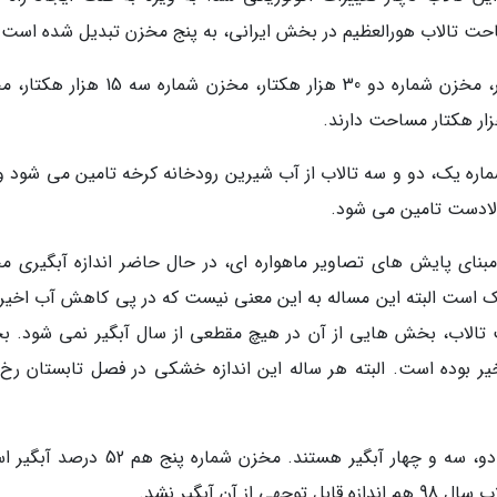
اشرفی افزود: مخزن شماره یک 8 هزار و 200 هکتار، مخزن شماره دو 30 هزار هکتار، مخزن شمار
اره یک، دو و سه تالاب از آب شیرین رودخانه کرخه تامین می شود و
الادست تامین می شود.
ای پایش های تصاویر ماهواره ای، در حال حاضر اندازه آبگیری م
است یعنی 48 درصد آن خشک است البته این مساله به این معنی نیست که در پی کاهش آب اخی
 تالاب، بخش هایی از آن در هیچ مقطعی از سال آبگیر نمی شود. 
یر بوده است. البته هر ساله این اندازه خشکی در فصل تابستان رخ
اشرفی گفت: اکنون 80 تا 83 درصد مخازن شماره دو، سه و چهار آبگیر هستند. مخزن شماره پ
ن آبگیر نشد.