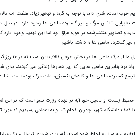
ظیم خوب است، شرح داد: با توجه به گرما و تبخیر زیاد، غلظت آب تالا
بنابراین شانس مرگ و میر گسترده ماهی ها وجود دارد. در حال ح
د و تصاویر منتشرشده در حوزه عراق بود اما این تهدید وجود دارد که 
 میر گسترده ماهی ها را داشته باشیم.
مدیرکل حفاظت محیط زیست خوزستان گفت: تحلیل ما از مرگ ماهی ها در ب
د بود بنابراین ماهی هایی که زیر همارها زندگی می کردند، برای شر
 تجمع گسترده ماهی ها و کاهش اکسیژن، علت مرگ بوده است. شاید
ن محیط زیست و تامین حق آبه بر عهده وزارت نیرو است که بر این ا
 کمک دانشگاه شهید چمران انجام شد و به اعدادی رسیدیم که مورد تو
رالعظیم سه سناریو لحاظ شده است، گفت: در شرایط ترسالی، یک میلیار