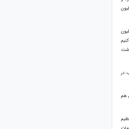
و 600 میلیون مترمکعب و در شرایط خشکسالی یک میلیارد و 27 میلیون
سازمان آب و برق خوزستان، تا به امروز یک میلیارد و 800 میلیون
نیم
اشت
 در
 هم
لعظیم
مات