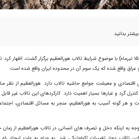
یشتر بدانید.
محمدجواد اشرفی در کارگروه حقوق عامه که امروز (15 تیرماه) با موضوع شرایط تالاب هورالعظیم برگزار گشت، اظهار کرد
 اقتصادی و معیشت جوامع حاشیه تالاب دارد. هورالعظیم از نظر ساخ
ترل گرد و غبارها بسیار اهمیت دارد. کارکردهای این تالاب غیر قابل ا
ست و هر گونه آسیب به هورالعظیم، منجر به مسائل اقتصادی، اجتماع
 به اینکه دخل و تصرف های انسانی در تالاب هورالعظیم از زمان 
ین تالاب دچار تغییرات اکولوژیکی شد. به ویژه به علت ایجاد راه 