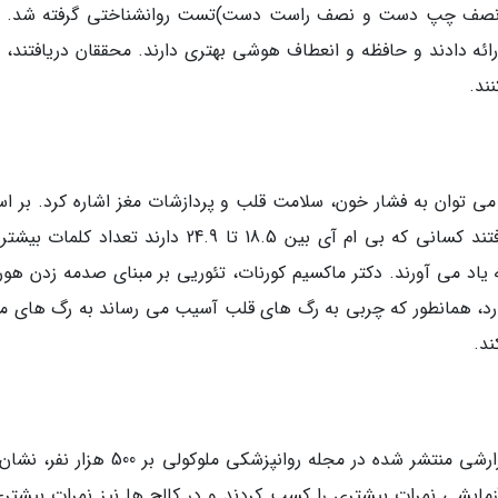
دانشگاه (نصف چپ دست و نصف راست دست)تست روانشناختی گرفته شد.
ئه دادند و حافظه و انعطاف هوشی بهتری دارند. محققان دریافتند، اف
ند.
ها می توان به فشار خون، سلامت قلب و پردازشات مغز اشاره کرد. بر ا
پژوهشی پنچ ساله بر 2200 بزرگسال، محققان دریافتند کسانی که بی ام آی بین 18.5 تا 24.9 دارند تعداد 
 که بی ام آی بالاتر از 30 دارند، به یاد می آورند. دکتر ماکسیم کورنات، تئوریی بر مبنای صدمه زدن ه
ارد، همانطور که چربی به رگ های قلب آسیب می رساند به رگ های م
د.
بزرگ بودن سر نیز یکی از علائم باهوشی است. گزارشی منتشر شده در مجله روانپزشکی ملوکولی ب
ایشی نمرات بیشتری را کسب کردند و در کالج ها نیز نمرات بیشتری