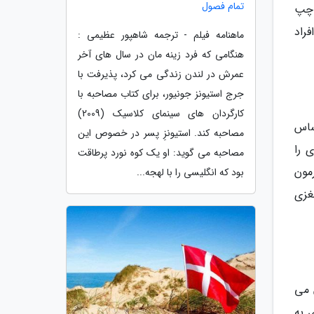
تمام فصول
 چپ
راد
ماهنامه فیلم - ترجمه شاهپور عظیمی :
هنگامی که فرد زینه مان در سال های آخر
عمرش در لندن زندگی می کرد، پذیرفت با
جرج استیونز جونیور، برای کتاب مصاحبه با
کارگردان های سینمای کلاسیک (2009)
ساس
مصاحبه کند. استیونزِ پسر در خصوص این
کلمات بیشتری را
مصاحبه می گوید: او یک کوه نورد پرطاقت
ورمون
بود که انگلیسی را با لهجه...
غزی
ر 500 هزار نفر، نشان می
 به