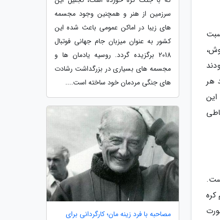
که با جنگ گره خورده است، تجلیل این
سرزمین از هنر و همچنین وجود مجسمه
های زیبا در اماکن عمومی باعث شده این
سبت
کشور به عنوان میزبان جام جهانی فوتبال
وش،
2018 برگزیده گردد. روسیه یادمان ها و
 کرده بودند
مجسمه های بسیاری در بزرگداشت رشادت
د هر
های جنگی مردمان خود ساخته است....
این
باطی
ست.
کره
ورت
مصاحبه با فرد زینه مان؛ کارگردانی برای