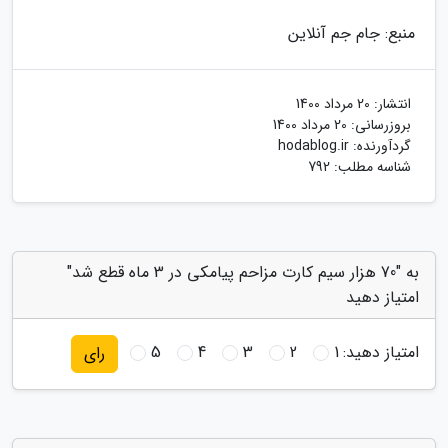
منبع: جام جم آنلاین
انتشار:
20 مرداد 1400
بروزرسانی:
20 مرداد 1400
گردآورنده:
hodablog.ir
شناسه مطلب: 792
به "70 هزار سیم کارت مزاحم پیامکی در 3 ماه قطع شد"
امتیاز دهید
امتیاز دهید:
1
2
3
4
5
رای